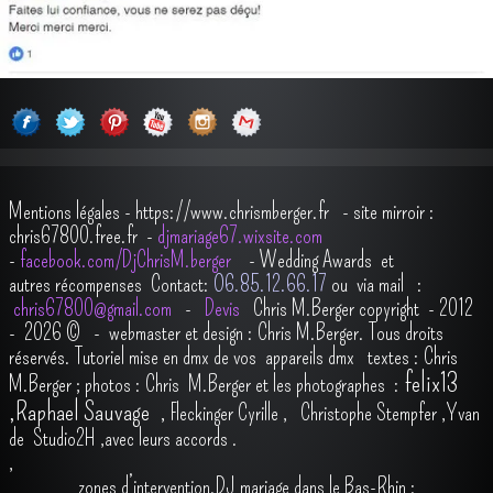
Mentions légales
-
https://www.chrismberger.fr
- site mirroir :
chris67800.free.fr -
djmariage67.wixsite.com
-
facebook.com/DjChrisM.berger
-
Wedding Awards et
autres récompenses
Contact:
O6.85.12.66.17
ou via mail :
chris67800@gmail.com
-
Devis
Chris M.Berger copyright - 2012
- 2026
© - webmaster et design : Chris M.Berger. Tous droits
réservés.
Tutoriel mise en dmx de vos appareils dmx
t
extes : Chris
felix13
M.Berger ; photos : Chris M.Berger et les photographes :
,
Raphael Sauvage
,
Fleckinger Cyrille
,
Christophe Stempfer
,
Yvan
de Studio2H
,avec leurs accords
.
,
zones d’intervention.DJ mariage dans le Bas-Rhin :