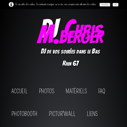
Ce site utilise des cookies. En continuant à naviguer sur ce site, vous acceptez notre utilisation des cookies.
Personnaliser
OK
DJ
Chris
M.berger
DJ de vos soirées dans le Bas
Rhin 67
ACCUEIL
PHOTOS
MATÉRIELS
FAQ
PHOTOBOOTH
PICTUR'WALL
LIENS