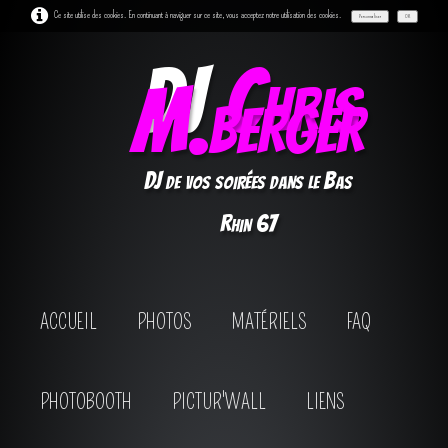
Ce site utilise des cookies. En continuant à naviguer sur ce site, vous acceptez notre utilisation des cookies.
Personnaliser
OK
DJ
Chris
M.berger
DJ de vos soirées dans le Bas
Rhin 67
ACCUEIL
PHOTOS
MATÉRIELS
FAQ
PHOTOBOOTH
PICTUR'WALL
LIENS