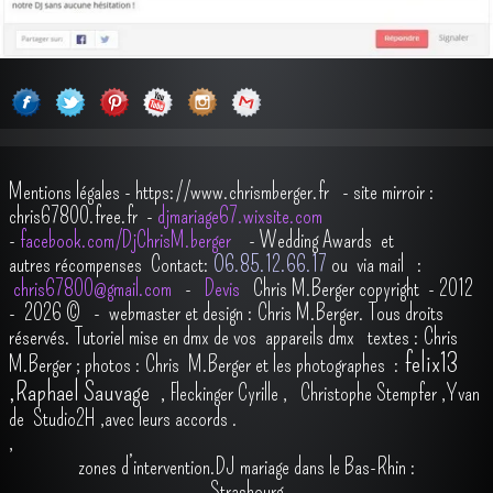
Mentions légales
-
https://www.chrismberger.fr
- site mirroir :
chris67800.free.fr -
djmariage67.wixsite.com
-
facebook.com/DjChrisM.berger
-
Wedding Awards et
autres récompenses
Contact:
O6.85.12.66.17
ou via mail :
chris67800@gmail.com
-
Devis
Chris M.Berger copyright - 2012
- 2026
© - webmaster et design : Chris M.Berger. Tous droits
réservés.
Tutoriel mise en dmx de vos appareils dmx
t
extes : Chris
felix13
M.Berger ; photos : Chris M.Berger et les photographes :
,
Raphael Sauvage
,
Fleckinger Cyrille
,
Christophe Stempfer
,
Yvan
de Studio2H
,avec leurs accords
.
,
zones d’intervention.DJ mariage dans le Bas-Rhin :
Strasbourg