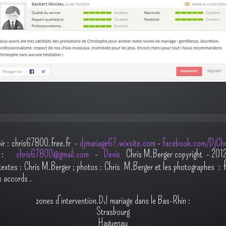
oir : chris67800.free.fr -
djmariage67.wixsite.com
-
facebook.com/DjChr
il :
chris67800@gmail.com
-
Devis
Chris M.Berger copyright - 201
t
extes : Chris M.Berger ; photos : Chris M.Berger et les photographes :
s accords
.
zones d’intervention.DJ mariage dans le Bas-Rhin :
Strasbourg
Haguenau