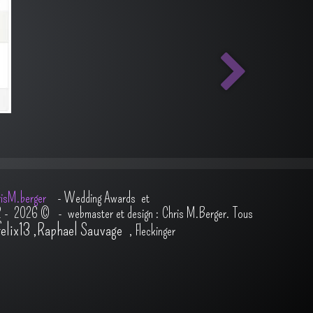
isM.berger
-
Wedding Awards et
2 - 2026
© - webmaster et design : Chris M.Berger. Tous
felix13
,
Raphael Sauvage
,
Fleckinger