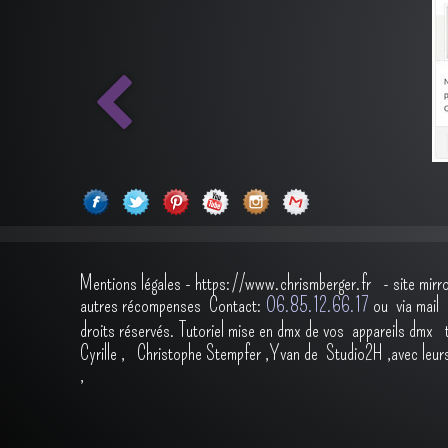
Mentions légales
-
https://www.chrismberger.fr
- site mirr
autres récompenses
Contact:
O6.85.12.66.17
ou via ma
droits réservés.
Tutoriel mise en dmx de vos appareils dmx
Cyrille
,
Christophe Stempfer
,
Yvan de Studio2H
,avec leur
,