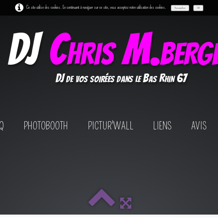
Ce site utilise des cookies. En continuant à naviguer sur ce site, vous acceptez notre utilisation des cookies.
Personnaliser
OK
DJ
Chris M.berg
DJ de vos soirées dans le Bas Rhin 67
Q
PHOTOBOOTH
PICTUR'WALL
LIENS
AVIS