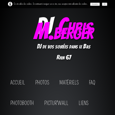
Ce site utilise des cookies. En continuant à naviguer sur ce site, vous acceptez notre utilisation des cookies.
Personnaliser
OK
DJ
Chris
M.berger
DJ de vos soirées dans le Bas
Rhin 67
ACCUEIL
PHOTOS
MATÉRIELS
FAQ
PHOTOBOOTH
PICTUR'WALL
LIENS