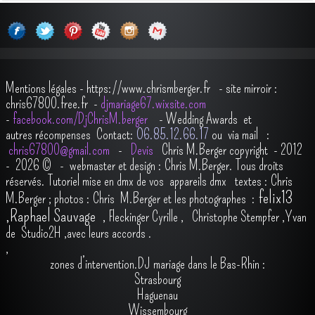
Mentions légales
-
https://www.chrismberger.fr
- site mirroir :
chris67800.free.fr -
djmariage67.wixsite.com
-
facebook.com/DjChrisM.berger
-
Wedding Awards et
autres récompenses
Contact:
O6.85.12.66.17
ou via mail :
chris67800@gmail.com
-
Devis
Chris M.Berger copyright - 2012
- 2026
© - webmaster et design : Chris M.Berger. Tous droits
réservés.
Tutoriel mise en dmx de vos appareils dmx
t
extes : Chris
felix13
M.Berger ; photos : Chris M.Berger et les photographes :
,
Raphael Sauvage
,
Fleckinger Cyrille
,
Christophe Stempfer
,
Yvan
de Studio2H
,avec leurs accords
.
,
zones d’intervention.DJ mariage dans le Bas-Rhin :
Strasbourg
Haguenau
Wissembourg