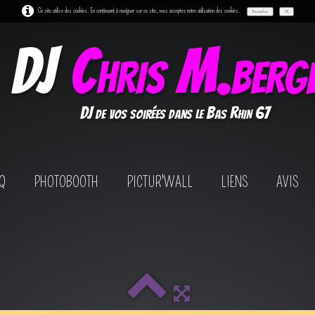
Ce site utilise des cookies. En continuant à naviguer sur ce site, vous acceptez notre utilisation des cookies.
Personnaliser
OK
DJ
Chris M.berg
DJ de vos soirées dans le Bas Rhin 67
Q
PHOTOBOOTH
PICTUR'WALL
LIENS
AVIS