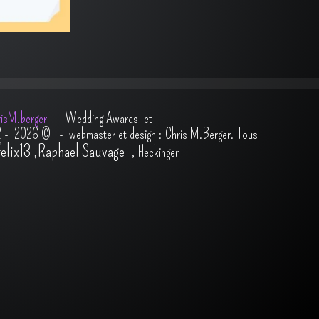
isM.berger
-
Wedding Awards et
2 - 2026
© - webmaster et design : Chris M.Berger. Tous
felix13
,
Raphael Sauvage
,
Fleckinger