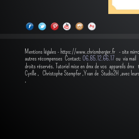
Mentions légales
-
https://www.chrismberger.fr
- site mirr
autres récompenses
Contact:
O6.85.12.66.17
ou via ma
droits réservés.
Tutoriel mise en dmx de vos appareils dmx
Cyrille
,
Christophe Stempfer
,
Yvan de Studio2H
,avec leur
,