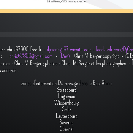
oir : chris67800.free.fr -
djmariage67.wixsite.com
-
facebook.com/DjChr
il :
chris67800@gmail.com
-
Devis
Chris M.Berger copyright - 201
t
extes : Chris M.Berger ; photos : Chris M.Berger et les photographes :
s accords
.
zones d’intervention.DJ mariage dans le Bas-Rhin :
Strasbourg
Haguenau
Wissembourg
Seltz
Lauterbourg
Saverne
Obernai