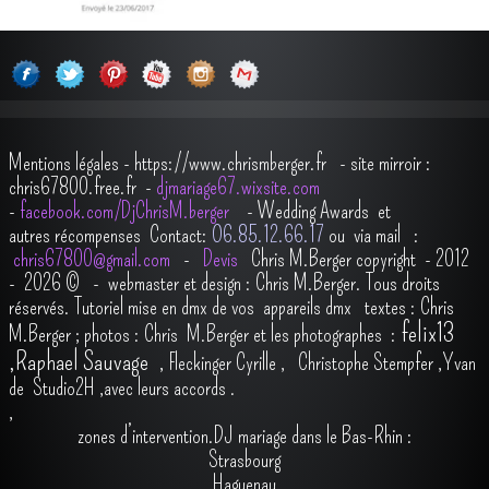
Mentions légales
-
https://www.chrismberger.fr
- site mirroir :
chris67800.free.fr -
djmariage67.wixsite.com
-
facebook.com/DjChrisM.berger
-
Wedding Awards et
autres récompenses
Contact:
O6.85.12.66.17
ou via mail :
chris67800@gmail.com
-
Devis
Chris M.Berger copyright - 2012
- 2026
© - webmaster et design : Chris M.Berger. Tous droits
réservés.
Tutoriel mise en dmx de vos appareils dmx
t
extes : Chris
felix13
M.Berger ; photos : Chris M.Berger et les photographes :
,
Raphael Sauvage
,
Fleckinger Cyrille
,
Christophe Stempfer
,
Yvan
de Studio2H
,avec leurs accords
.
,
zones d’intervention.DJ mariage dans le Bas-Rhin :
Strasbourg
Haguenau