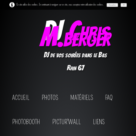
Ce site utilise des cookies. En continuant à naviguer sur ce site, vous acceptez notre utilisation des cookies.
Personnaliser
OK
DJ
Chris
M.berger
DJ de vos soirées dans le Bas
Rhin 67
ACCUEIL
PHOTOS
MATÉRIELS
FAQ
PHOTOBOOTH
PICTUR'WALL
LIENS