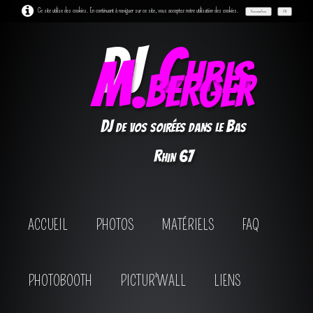
Ce site utilise des cookies. En continuant à naviguer sur ce site, vous acceptez notre utilisation des cookies.
Personnaliser
OK
DJ
Chris
M.berger
DJ de vos soirées dans le Bas
Rhin 67
ACCUEIL
PHOTOS
MATÉRIELS
FAQ
PHOTOBOOTH
PICTUR'WALL
LIENS