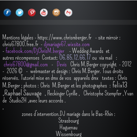
Mentions légales
-
https://www.chrismberger.fr
- site mirroir :
chris67800.free.fr -
djmariage67.wixsite.com
-
facebook.com/DjChrisM.berger
-
Wedding Awards et
autres récompenses
Contact:
O6.85.12.66.17
ou via mail :
chris67800@gmail.com
-
Devis
Chris M.Berger copyright - 2012
- 2026
© - webmaster et design : Chris M.Berger. Tous droits
réservés.
Tutoriel mise en dmx de vos appareils dmx
t
extes : Chris
felix13
M.Berger ; photos : Chris M.Berger et les photographes :
,
Raphael Sauvage
,
Fleckinger Cyrille
,
Christophe Stempfer
,
Yvan
de Studio2H
,avec leurs accords
.
,
zones d’intervention.DJ mariage dans le Bas-Rhin :
Strasbourg
Haguenau
Wissembourg