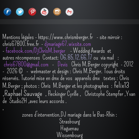
Mentions légales
-
https://www.chrismberger.fr
- site mirroir :
chris67800.free.fr -
djmariage67.wixsite.com
-
facebook.com/DjChrisM.berger
-
Wedding Awards et
autres récompenses
Contact:
O6.85.12.66.17
ou via mail :
chris67800@gmail.com
-
Devis
Chris M.Berger copyright - 2012
- 2026
© - webmaster et design : Chris M.Berger. Tous droits
réservés.
Tutoriel mise en dmx de vos appareils dmx
t
extes : Chris
felix13
M.Berger ; photos : Chris M.Berger et les photographes :
,
Raphael Sauvage
,
Fleckinger Cyrille
,
Christophe Stempfer
,
Yvan
de Studio2H
,avec leurs accords
.
,
zones d’intervention.DJ mariage dans le Bas-Rhin :
Strasbourg
Haguenau
Wissembourg