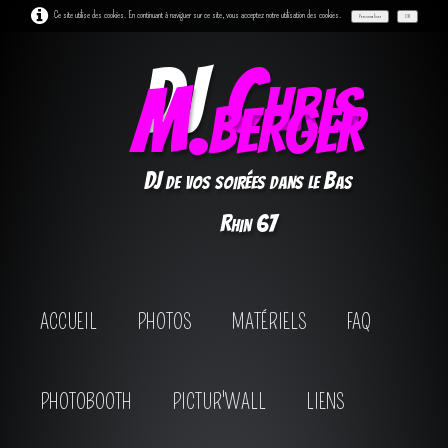
Ce site utilise des cookies. En continuant à naviguer sur ce site, vous acceptez notre utilisation des cookies.
Personnaliser
OK
DJ
Chris
M.berger
DJ de vos soirées dans le Bas
Rhin 67
ACCUEIL
PHOTOS
MATÉRIELS
FAQ
PHOTOBOOTH
PICTUR'WALL
LIENS