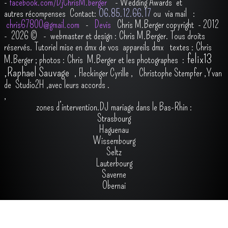
-
facebook.com/DjChrisM.berger
-
Wedding Awards et
autres récompenses
Contact:
O6.85.12.66.17
ou via mail :
chris67800@gmail.com
-
Devis
Chris M.Berger copyright - 2012
- 2026
© - webmaster et design : Chris M.Berger. Tous droits
réservés.
Tutoriel mise en dmx de vos appareils dmx
t
extes : Chris
felix13
M.Berger ; photos : Chris M.Berger et les photographes :
,
Raphael Sauvage
,
Fleckinger Cyrille
,
Christophe Stempfer
,
Yvan
de Studio2H
,avec leurs accords
.
,
zones d’intervention.DJ mariage dans le Bas-Rhin :
Strasbourg
Haguenau
Wissembourg
Seltz
Lauterbourg
Saverne
Obernai