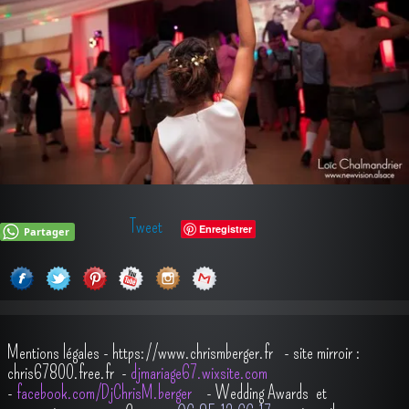
Tweet
Enregistrer
Partager
Mentions légales
-
https://www.chrismberger.fr
- site mirroir :
chris67800.free.fr -
djmariage67.wixsite.com
-
facebook.com/DjChrisM.berger
-
Wedding Awards et