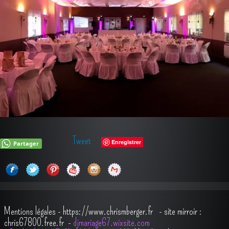
Tweet
Enregistrer
Partager
Mentions légales
-
https://www.chrismberger.fr
- site mirroir :
chris67800.free.fr -
djmariage67.wixsite.com