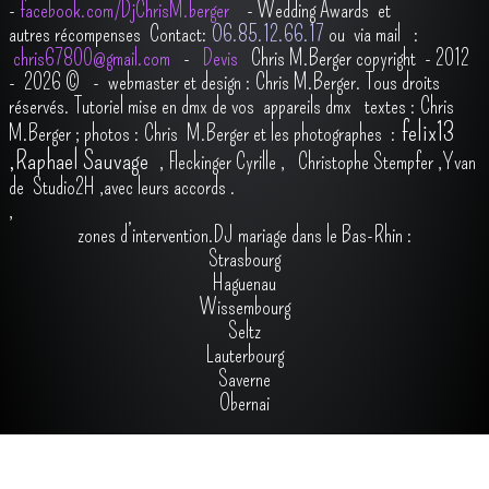
-
facebook.com/DjChrisM.berger
-
Wedding Awards et
autres récompenses
Contact:
O6.85.12.66.17
ou via mail :
chris67800@gmail.com
-
Devis
Chris M.Berger copyright - 2012
- 2026
© - webmaster et design : Chris M.Berger. Tous droits
réservés.
Tutoriel mise en dmx de vos appareils dmx
t
extes : Chris
felix13
M.Berger ; photos : Chris M.Berger et les photographes :
,
Raphael Sauvage
,
Fleckinger Cyrille
,
Christophe Stempfer
,
Yvan
de Studio2H
,avec leurs accords
.
,
zones d’intervention.DJ mariage dans le Bas-Rhin :
Strasbourg
Haguenau
Wissembourg
Seltz
Lauterbourg
Saverne
Obernai