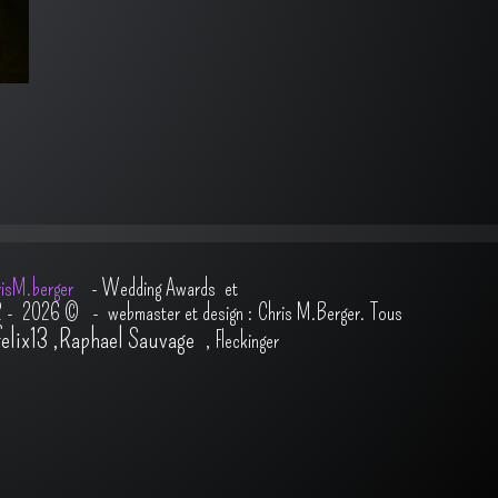
isM.berger
-
Wedding Awards et
2 - 2026
© - webmaster et design : Chris M.Berger. Tous
felix13
,
Raphael Sauvage
,
Fleckinger