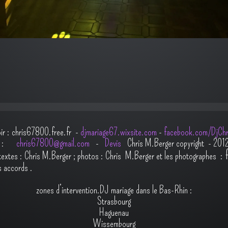
oir : chris67800.free.fr -
djmariage67.wixsite.com
-
facebook.com/DjChr
il :
chris67800@gmail.com
-
Devis
Chris M.Berger copyright - 201
t
extes : Chris M.Berger ; photos : Chris M.Berger et les photographes :
s accords
.
zones d’intervention.DJ mariage dans le Bas-Rhin :
Strasbourg
Haguenau
Wissembourg