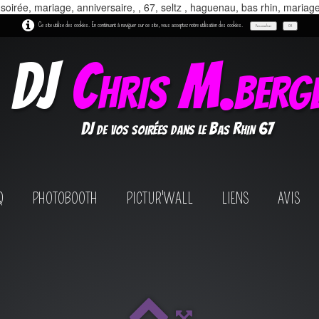
 soirée, mariage, anniversaire, , 67, seltz , haguenau, bas rhin, mariag
Ce site utilise des cookies. En continuant à naviguer sur ce site, vous acceptez notre utilisation des cookies.
Personnaliser
OK
DJ
Chris M.berg
DJ de vos soirées dans le Bas Rhin 67
Q
PHOTOBOOTH
PICTUR'WALL
LIENS
AVIS