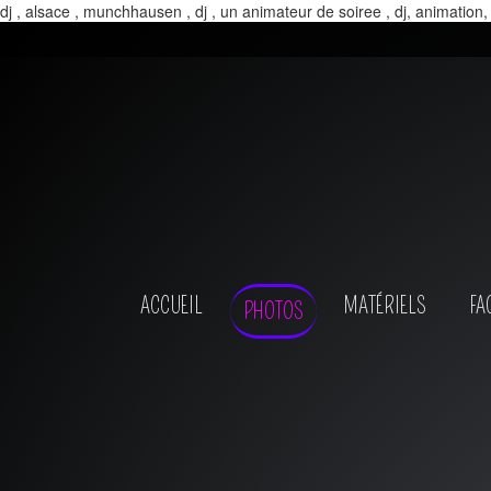
dj , alsace , munchhausen , dj , un animateur de soiree , dj, animation,
ACCUEIL
MATÉRIELS
FA
PHOTOS