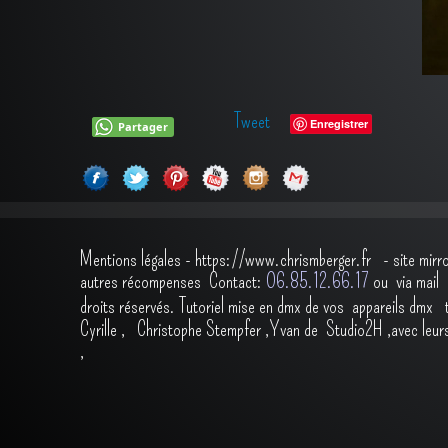
Tweet
Enregistrer
Partager
Mentions légales
-
https://www.chrismberger.fr
- site mirr
autres récompenses
Contact:
O6.85.12.66.17
ou via ma
droits réservés.
Tutoriel mise en dmx de vos appareils dmx
Cyrille
,
Christophe Stempfer
,
Yvan de Studio2H
,avec leur
,