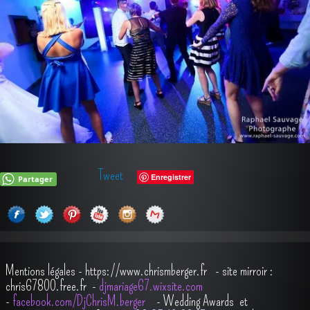
Tweet
Enregistrer
Partager
Mentions légales
-
https://www.chrismberger.fr
- site mirroir :
chris67800.free.fr -
djmariage67.wixsite.com
-
facebook.com/DjChrisM.berger
-
Wedding Awards et