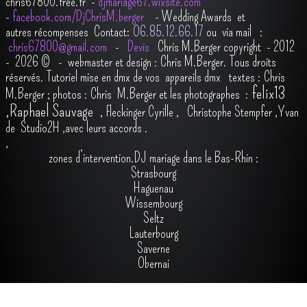
chris67800.free.fr -
djmariage67.wixsite.com
-
facebook.com/DjChrisM.berger
-
Wedding Awards et
autres récompenses
Contact:
O6.85.12.66.17
ou via mail :
chris67800@gmail.com
-
Devis
Chris M.Berger copyright - 2012
- 2026
© - webmaster et design : Chris M.Berger. Tous droits
réservés.
Tutoriel mise en dmx de vos appareils dmx
t
extes : Chris
felix13
M.Berger ; photos : Chris M.Berger et les photographes :
,
Raphael Sauvage
,
Fleckinger Cyrille
,
Christophe Stempfer
,
Yvan
de Studio2H
,avec leurs accords
.
,
zones d’intervention.DJ mariage dans le Bas-Rhin :
Strasbourg
Haguenau
Wissembourg
Seltz
Lauterbourg
Saverne
Obernai