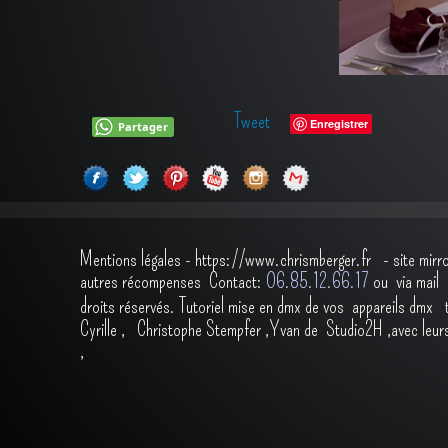
Tweet
Enregistrer
Partager
Mentions légales
-
https://www.chrismberger.fr
- site mirr
autres récompenses
Contact:
O6.85.12.66.17
ou via ma
droits réservés.
Tutoriel mise en dmx de vos appareils dmx
Cyrille
,
Christophe Stempfer
,
Yvan de Studio2H
,avec leur
,