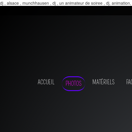
dj , alsace , munchhausen , dj , un animateur de soiree , dj, animation,
ACCUEIL
MATÉRIELS
FA
PHOTOS