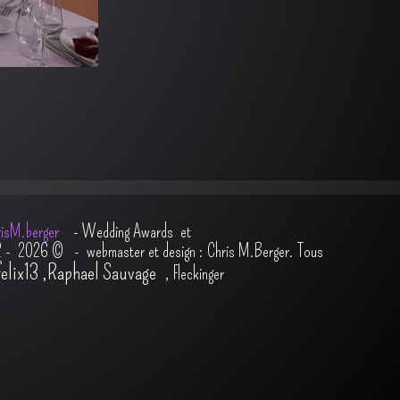
isM.berger
-
Wedding Awards et
2 - 2026
© - webmaster et design : Chris M.Berger. Tous
felix13
,
Raphael Sauvage
,
Fleckinger