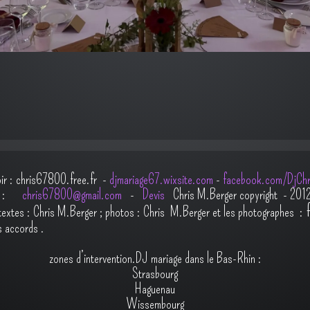
oir : chris67800.free.fr -
djmariage67.wixsite.com
-
facebook.com/DjChr
il :
chris67800@gmail.com
-
Devis
Chris M.Berger copyright - 201
t
extes : Chris M.Berger ; photos : Chris M.Berger et les photographes :
s accords
.
zones d’intervention.DJ mariage dans le Bas-Rhin :
Strasbourg
Haguenau
Wissembourg