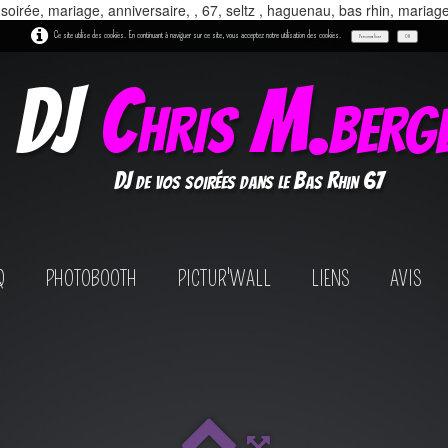
 soirée, mariage, anniversaire, , 67, seltz , haguenau, bas rhin, mariag
Ce site utilise des cookies. En continuant à naviguer sur ce site, vous acceptez notre utilisation des cookies.
Personnaliser
OK
DJ
Chris M.berg
DJ de vos soirées dans le Bas Rhin 67
Q
PHOTOBOOTH
PICTUR'WALL
LIENS
AVIS