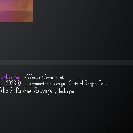
isM.berger
-
Wedding Awards et
2 - 2026
© - webmaster et design : Chris M.Berger. Tous
felix13
,
Raphael Sauvage
,
Fleckinger