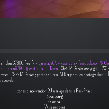
oir : chris67800.free.fr -
djmariage67.wixsite.com
-
facebook.com/DjChr
il :
chris67800@gmail.com
-
Devis
Chris M.Berger copyright - 201
t
extes : Chris M.Berger ; photos : Chris M.Berger et les photographes :
s accords
.
zones d’intervention.DJ mariage dans le Bas-Rhin :
Strasbourg
Haguenau
Wissembourg