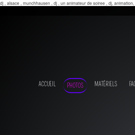
dj , alsace , munchhausen , dj , un animateur de soiree , dj, animation,
ACCUEIL
MATÉRIELS
FA
PHOTOS