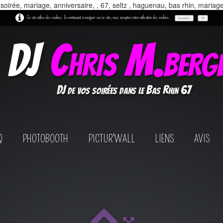
 soirée, mariage, anniversaire, , 67, seltz , haguenau, bas rhin, mariag
Ce site utilise des cookies. En continuant à naviguer sur ce site, vous acceptez notre utilisation des cookies.
Personnaliser
OK
DJ
Chris M.berg
DJ de vos soirées dans le Bas Rhin 67
Q
PHOTOBOOTH
PICTUR'WALL
LIENS
AVIS