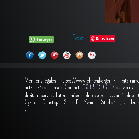
Tweet
Enregistrer
Partager
Mentions légales
-
https://www.chrismberger.fr
- site mirr
autres récompenses
Contact:
O6.85.12.66.17
ou via ma
droits réservés.
Tutoriel mise en dmx de vos appareils dmx
Cyrille
,
Christophe Stempfer
,
Yvan de Studio2H
,avec leur
,