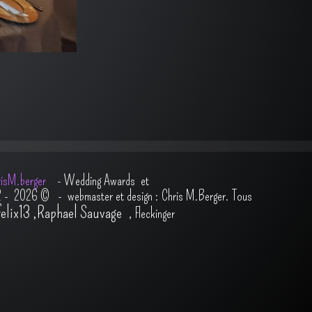
isM.berger
-
Wedding Awards et
2 - 2026
© - webmaster et design : Chris M.Berger. Tous
felix13
,
Raphael Sauvage
,
Fleckinger