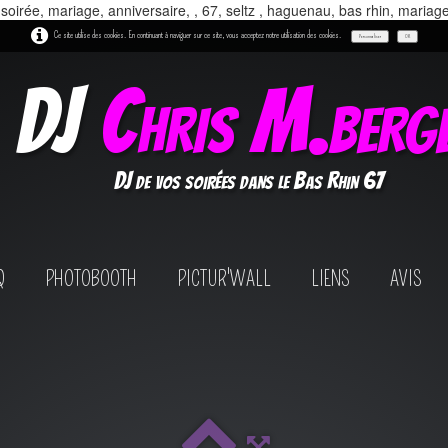
 soirée, mariage, anniversaire, , 67, seltz , haguenau, bas rhin, mariag
Ce site utilise des cookies. En continuant à naviguer sur ce site, vous acceptez notre utilisation des cookies.
Personnaliser
OK
DJ
Chris M.berg
DJ de vos soirées dans le Bas Rhin 67
Q
PHOTOBOOTH
PICTUR'WALL
LIENS
AVIS