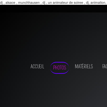
dj , alsace , munchhausen , dj , un animateur de soiree , dj, animation,
ACCUEIL
MATÉRIELS
FA
PHOTOS