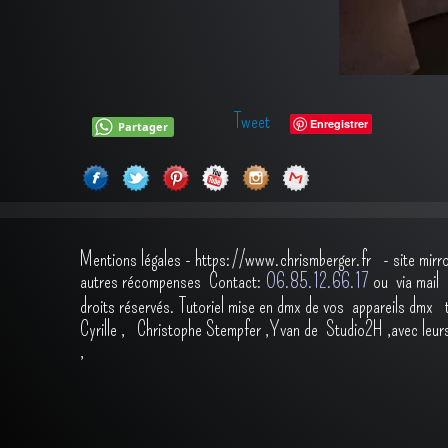
Tweet
Enregistrer
Partager
Mentions légales
-
https://www.chrismberger.fr
- site mirr
autres récompenses
Contact:
O6.85.12.66.17
ou via ma
droits réservés.
Tutoriel mise en dmx de vos appareils dmx
Cyrille
,
Christophe Stempfer
,
Yvan de Studio2H
,avec leur
,