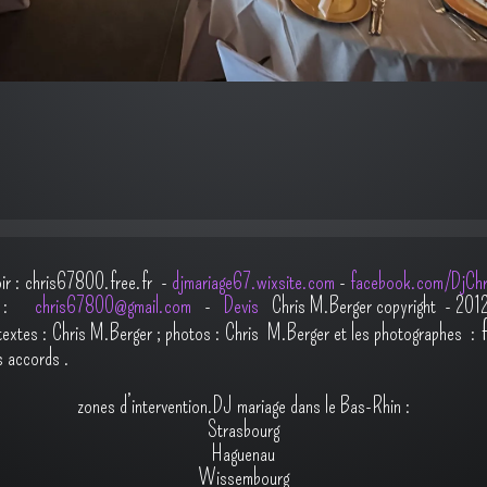
oir : chris67800.free.fr -
djmariage67.wixsite.com
-
facebook.com/DjChr
il :
chris67800@gmail.com
-
Devis
Chris M.Berger copyright - 201
t
extes : Chris M.Berger ; photos : Chris M.Berger et les photographes :
s accords
.
zones d’intervention.DJ mariage dans le Bas-Rhin :
Strasbourg
Haguenau
Wissembourg