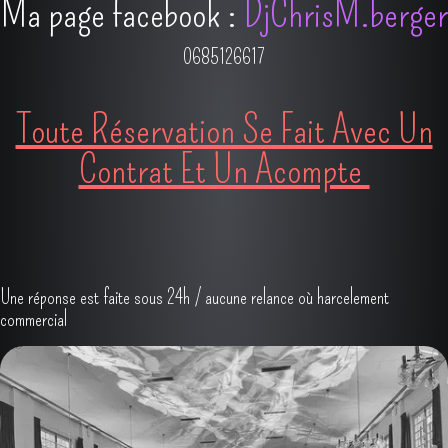
Ma page facebook :
DjChrisM.berger
0685126617
Toute Réservation Se Fait Avec Un
Contrat Et Un Acompte
Une réponse est faite sous 24h / aucune relance où harcelement
commercial