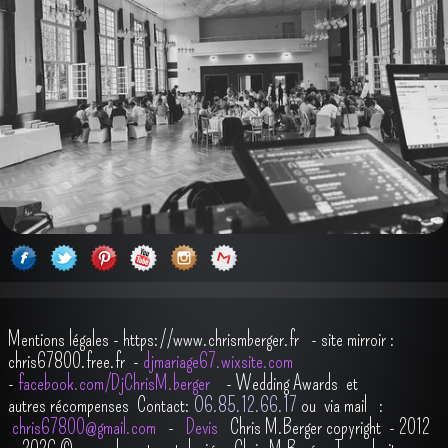
Mentions légales
-
https://www.chrismberger.fr
- site mirroir :
chris67800.free.fr -
djmariage67.wixsite.com
-
facebook.com/DjChrisM.berger
-
Wedding Awards et
autres récompenses
Contact:
O6.85.12.66.17
ou via mail :
chris67800@gmail.com
-
Devis
Chris M.Berger copyright - 2012