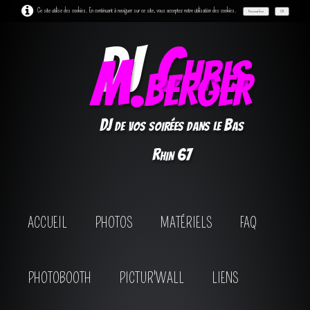
Ce site utilise des cookies. En continuant à naviguer sur ce site, vous acceptez notre utilisation des cookies.
Personnaliser
OK
DJ
Chris
M.berger
DJ de vos soirées dans le Bas
Rhin 67
ACCUEIL
PHOTOS
MATÉRIELS
FAQ
PHOTOBOOTH
PICTUR'WALL
LIENS