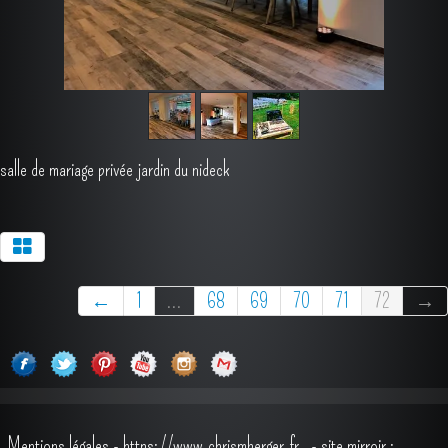
salle de mariage privée jardin du nideck
←
1
...
68
69
70
71
72
→
Mentions légales
-
https://www.chrismberger.fr
- site mirroir :