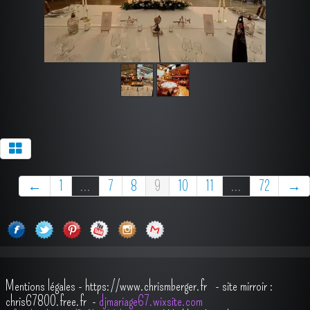
←
1
...
7
8
9
10
11
...
72
→
Mentions légales
-
https://www.chrismberger.fr
- site mirroir :
chris67800.free.fr -
djmariage67.wixsite.com