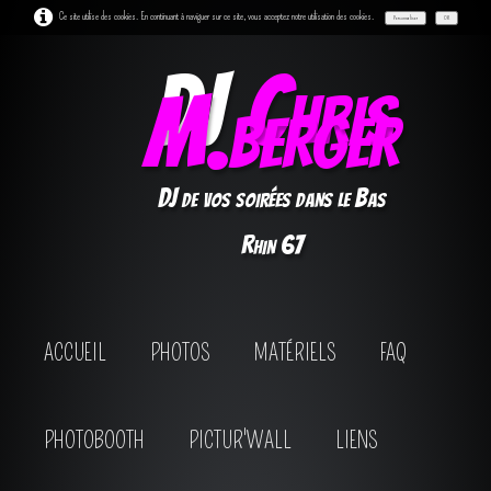
Ce site utilise des cookies. En continuant à naviguer sur ce site, vous acceptez notre utilisation des cookies.
Personnaliser
OK
DJ
Chris
M.berger
DJ de vos soirées dans le Bas
Rhin 67
ACCUEIL
PHOTOS
MATÉRIELS
FAQ
PHOTOBOOTH
PICTUR'WALL
LIENS