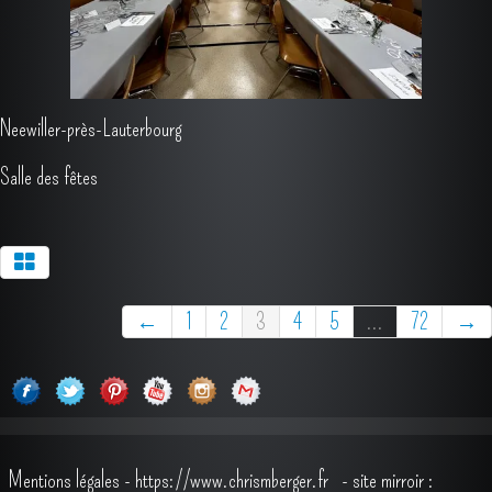
Neewiller-près-Lauterbourg
Salle des fêtes
←
1
2
3
4
5
...
72
→
Mentions légales
-
https://www.chrismberger.fr
- site mirroir :