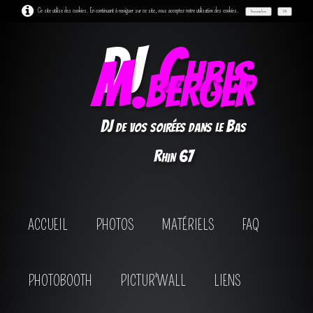
Ce site utilise des cookies. En continuant à naviguer sur ce site, vous acceptez notre utilisation des cookies.
Personnaliser
OK
DJ
Chris
M.berger
DJ de vos soirées dans le Bas
Rhin 67
ACCUEIL
PHOTOS
MATÉRIELS
FAQ
PHOTOBOOTH
PICTUR'WALL
LIENS