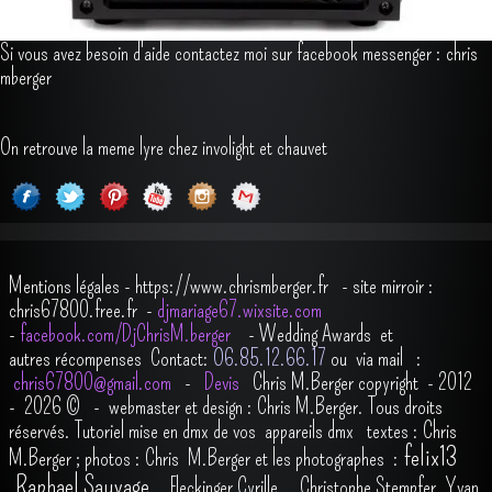
Si vous avez besoin d'aide contactez moi sur facebook messenger : chris
mberger
On retrouve la meme lyre chez involight et chauvet
Mentions légales
-
https://www.chrismberger.fr
- site mirroir :
chris67800.free.fr -
djmariage67.wixsite.com
-
facebook.com/DjChrisM.berger
-
Wedding Awards et
autres récompenses
Contact:
O6.85.12.66.17
ou via mail :
chris67800@gmail.com
-
Devis
Chris M.Berger copyright - 2012
- 2026
© - webmaster et design : Chris M.Berger. Tous droits
réservés.
Tutoriel mise en dmx de vos appareils dmx
t
extes : Chris
felix13
M.Berger ; photos : Chris M.Berger et les photographes :
,
Raphael Sauvage
,
Fleckinger Cyrille
,
Christophe Stempfer
,
Yvan