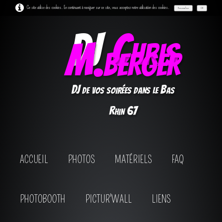
Ce site utilise des cookies. En continuant à naviguer sur ce site, vous acceptez notre utilisation des cookies.
Personnaliser
OK
DJ
Chris
M.berger
DJ de vos soirées dans le Bas
Rhin 67
ACCUEIL
PHOTOS
MATÉRIELS
FAQ
PHOTOBOOTH
PICTUR'WALL
LIENS