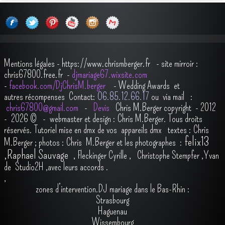
Mentions légales
-
https://www.chrismberger.fr
- site mirroir :
chris67800.free.fr -
djmariage67.wixsite.com
-
facebook.com/DjChrisM.berger
-
Wedding Awards et
autres récompenses
Contact:
O6.85.12.66.17
ou via mail :
chris67800@gmail.com
-
Devis
Chris M.Berger copyright - 2012
- 2026
© - webmaster et design : Chris M.Berger. Tous droits
réservés.
Tutoriel mise en dmx de vos appareils dmx
t
extes : Chris
felix13
M.Berger ; photos : Chris M.Berger et les photographes :
,
Raphael Sauvage
,
Fleckinger Cyrille
,
Christophe Stempfer
,
Yvan
de Studio2H
,avec leurs accords
.
,
zones d’intervention.DJ mariage dans le Bas-Rhin :
Strasbourg
Haguenau
Wissembourg