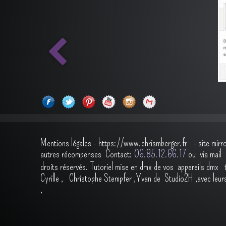
Mentions légales
-
https://www.chrismberger.fr
- site mirr
autres récompenses
Contact:
O6.85.12.66.17
ou via ma
droits réservés.
Tutoriel mise en dmx de vos appareils dmx
Cyrille
,
Christophe Stempfer
,
Yvan de Studio2H
,avec leur
,