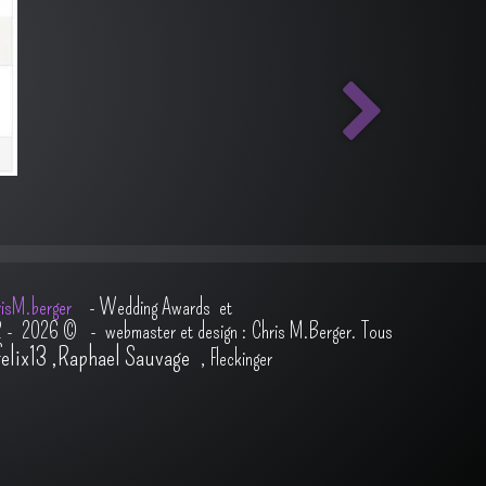
isM.berger
-
Wedding Awards et
2 - 2026
© - webmaster et design : Chris M.Berger. Tous
felix13
,
Raphael Sauvage
,
Fleckinger