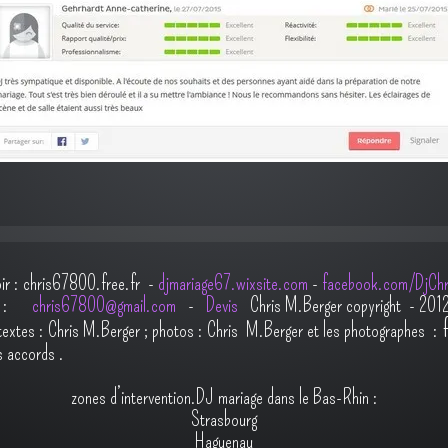
oir : chris67800.free.fr -
djmariage67.wixsite.com
-
facebook.com/DjChr
il :
chris67800@gmail.com
-
Devis
Chris M.Berger copyright - 201
t
extes : Chris M.Berger ; photos : Chris M.Berger et les photographes :
s accords
.
zones d’intervention.DJ mariage dans le Bas-Rhin :
Strasbourg
Haguenau