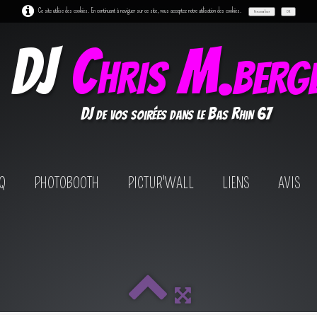
Ce site utilise des cookies. En continuant à naviguer sur ce site, vous acceptez notre utilisation des cookies.
Personnaliser
OK
DJ
Chris M.berg
DJ de vos soirées dans le Bas Rhin 67
Q
PHOTOBOOTH
PICTUR'WALL
LIENS
AVIS