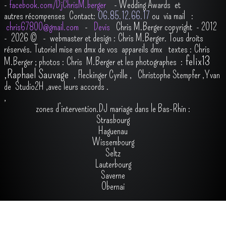
-
facebook.com/DjChrisM.berger
-
Wedding Awards et
autres récompenses
Contact:
O6.85.12.66.17
ou via mail :
chris67800@gmail.com
-
Devis
Chris M.Berger copyright - 2012
- 2026
© - webmaster et design : Chris M.Berger. Tous droits
réservés.
Tutoriel mise en dmx de vos appareils dmx
t
extes : Chris
felix13
M.Berger ; photos : Chris M.Berger et les photographes :
,
Raphael Sauvage
,
Fleckinger Cyrille
,
Christophe Stempfer
,
Yvan
de Studio2H
,avec leurs accords
.
,
zones d’intervention.DJ mariage dans le Bas-Rhin :
Strasbourg
Haguenau
Wissembourg
Seltz
Lauterbourg
Saverne
Obernai