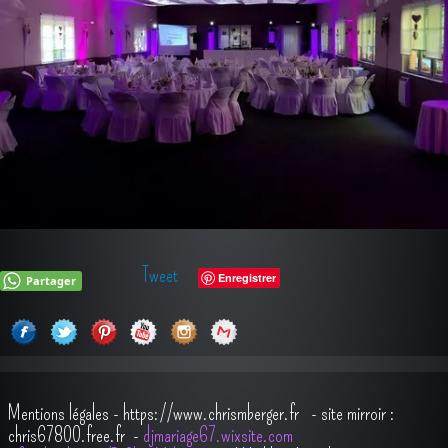
Tweet
Enregistrer
Partager
Mentions légales
-
https://www.chrismberger.fr
- site mirroir :
chris67800.free.fr -
djmariage67.wixsite.com