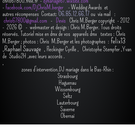
chris67800.free.fr -
djmariage67.wixsite.com
-
facebook.com/DjChrisM.berger
-
Wedding Awards et
autres récompenses
Contact:
O6.85.12.66.17
ou via mail :
chris67800@gmail.com
-
Devis
Chris M.Berger copyright - 2012
- 2026
© - webmaster et design : Chris M.Berger. Tous droits
réservés.
Tutoriel mise en dmx de vos appareils dmx
t
extes : Chris
felix13
M.Berger ; photos : Chris M.Berger et les photographes :
,
Raphael Sauvage
,
Fleckinger Cyrille
,
Christophe Stempfer
,
Yvan
de Studio2H
,avec leurs accords
.
,
zones d’intervention.DJ mariage dans le Bas-Rhin :
Strasbourg
Haguenau
Wissembourg
Seltz
Lauterbourg
Saverne
Obernai