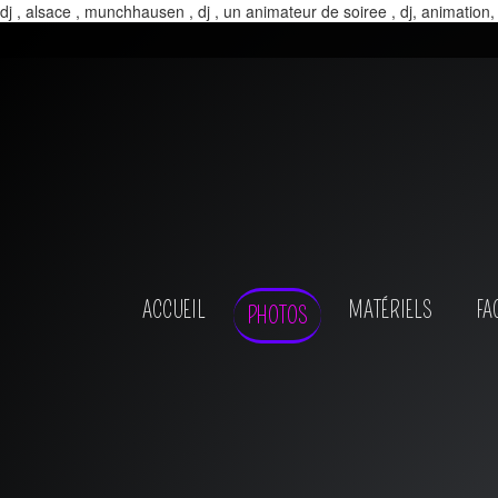
dj , alsace , munchhausen , dj , un animateur de soiree , dj, animation,
ACCUEIL
MATÉRIELS
FA
PHOTOS