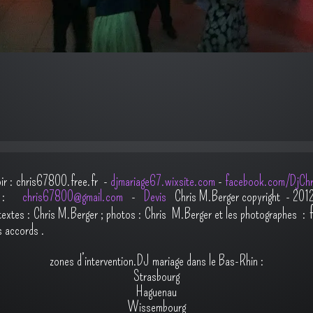
oir : chris67800.free.fr -
djmariage67.wixsite.com
-
facebook.com/DjChr
il :
chris67800@gmail.com
-
Devis
Chris M.Berger copyright - 201
t
extes : Chris M.Berger ; photos : Chris M.Berger et les photographes :
s accords
.
zones d’intervention.DJ mariage dans le Bas-Rhin :
Strasbourg
Haguenau
Wissembourg