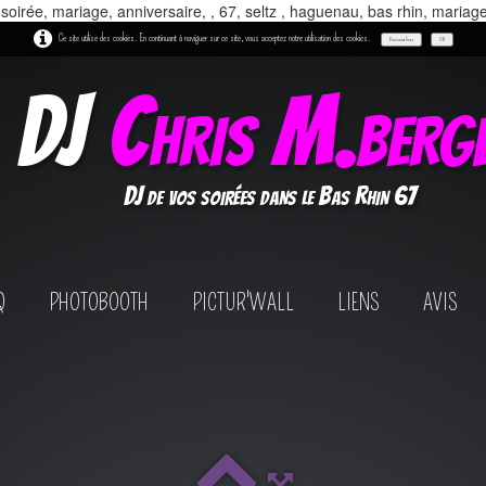
 soirée, mariage, anniversaire, , 67, seltz , haguenau, bas rhin, mariag
Ce site utilise des cookies. En continuant à naviguer sur ce site, vous acceptez notre utilisation des cookies.
Personnaliser
OK
DJ
Chris M.berg
DJ de vos soirées dans le Bas Rhin 67
Q
PHOTOBOOTH
PICTUR'WALL
LIENS
AVIS