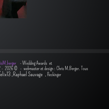
isM.berger
-
Wedding Awards et
2 - 2026
© - webmaster et design : Chris M.Berger. Tous
felix13
,
Raphael Sauvage
,
Fleckinger