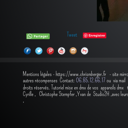
Tweet
Enregistrer
Partager
Mentions légales
-
https://www.chrismberger.fr
- site mirr
autres récompenses
Contact:
O6.85.12.66.17
ou via ma
droits réservés.
Tutoriel mise en dmx de vos appareils dmx
Cyrille
,
Christophe Stempfer
,
Yvan de Studio2H
,avec leur
,