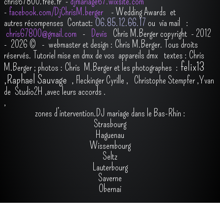
chris67800.free.fr -
djmariage67.wixsite.com
-
facebook.com/DjChrisM.berger
-
Wedding Awards et
autres récompenses
Contact:
O6.85.12.66.17
ou via mail :
chris67800@gmail.com
-
Devis
Chris M.Berger copyright - 2012
- 2026
© - webmaster et design : Chris M.Berger. Tous droits
réservés.
Tutoriel mise en dmx de vos appareils dmx
t
extes : Chris
felix13
M.Berger ; photos : Chris M.Berger et les photographes :
,
Raphael Sauvage
,
Fleckinger Cyrille
,
Christophe Stempfer
,
Yvan
de Studio2H
,avec leurs accords
.
,
zones d’intervention.DJ mariage dans le Bas-Rhin :
Strasbourg
Haguenau
Wissembourg
Seltz
Lauterbourg
Saverne
Obernai