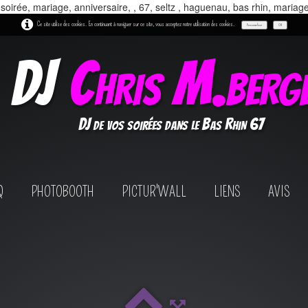
 soirée, mariage, anniversaire, , 67, seltz , haguenau, bas rhin, mariag
Ce site utilise des cookies. En continuant à naviguer sur ce site, vous acceptez notre utilisation des cookies.
Personnaliser
OK
DJ
Chris M.berg
DJ de vos soirées dans le Bas Rhin 67
Q
PHOTOBOOTH
PICTUR'WALL
LIENS
AVIS