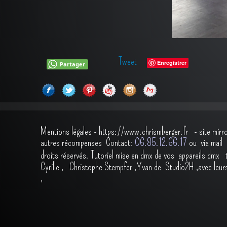
Tweet
Enregistrer
Partager
Mentions légales
-
https://www.chrismberger.fr
- site mirr
autres récompenses
Contact:
O6.85.12.66.17
ou via ma
droits réservés.
Tutoriel mise en dmx de vos appareils dmx
Cyrille
,
Christophe Stempfer
,
Yvan de Studio2H
,avec leur
,