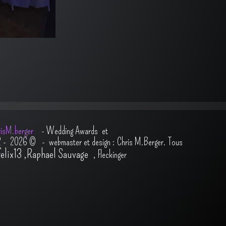
isM.berger
-
Wedding Awards et
2 - 2026
© - webmaster et design : Chris M.Berger. Tous
felix13
,
Raphael Sauvage
,
Fleckinger