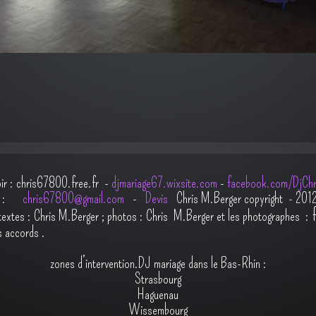
oir : chris67800.free.fr -
djmariage67.wixsite.com
-
facebook.com/DjChr
il :
chris67800@gmail.com
-
Devis
Chris M.Berger copyright - 201
t
extes : Chris M.Berger ; photos : Chris M.Berger et les photographes :
s accords
.
zones d’intervention.DJ mariage dans le Bas-Rhin :
Strasbourg
Haguenau
Wissembourg