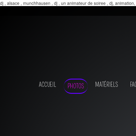
dj , alsace , munchhausen , dj , un animateur de soiree , dj, animation,
ACCUEIL
MATÉRIELS
FA
PHOTOS