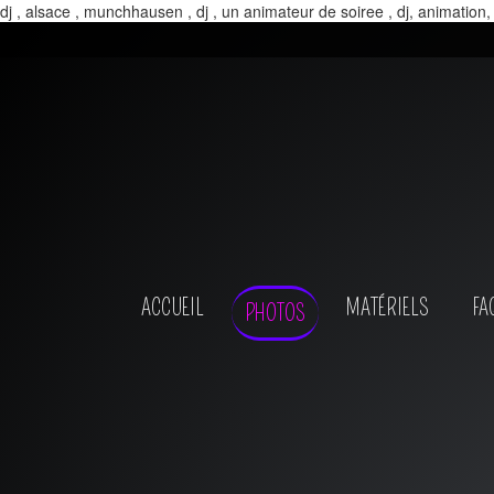
dj , alsace , munchhausen , dj , un animateur de soiree , dj, animation,
ACCUEIL
MATÉRIELS
FA
PHOTOS