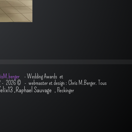
isM.berger
-
Wedding Awards et
2 - 2026
© - webmaster et design : Chris M.Berger. Tous
felix13
,
Raphael Sauvage
,
Fleckinger