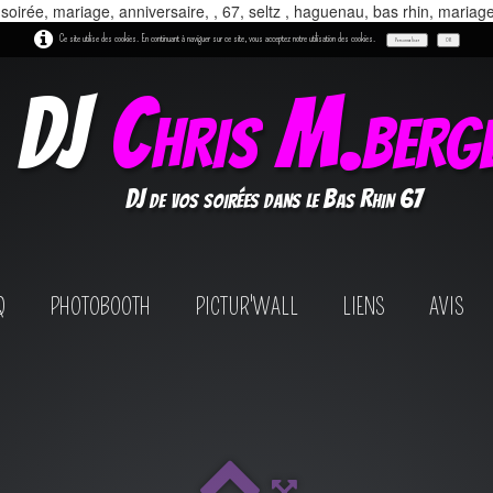
 soirée, mariage, anniversaire, , 67, seltz , haguenau, bas rhin, mariag
Ce site utilise des cookies. En continuant à naviguer sur ce site, vous acceptez notre utilisation des cookies.
Personnaliser
OK
DJ
Chris M.berg
DJ de vos soirées dans le Bas Rhin 67
Q
PHOTOBOOTH
PICTUR'WALL
LIENS
AVIS