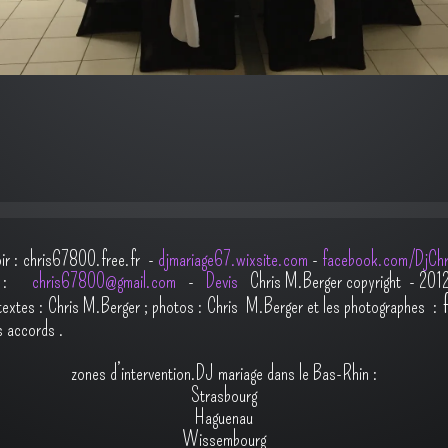
oir : chris67800.free.fr -
djmariage67.wixsite.com
-
facebook.com/DjChr
il :
chris67800@gmail.com
-
Devis
Chris M.Berger copyright - 201
t
extes : Chris M.Berger ; photos : Chris M.Berger et les photographes :
s accords
.
zones d’intervention.DJ mariage dans le Bas-Rhin :
Strasbourg
Haguenau
Wissembourg