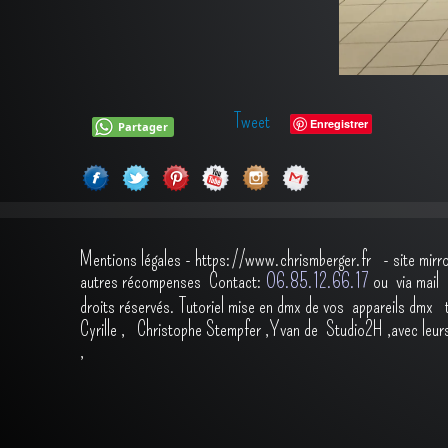
Tweet
Enregistrer
Partager
Mentions légales
-
https://www.chrismberger.fr
- site mirr
autres récompenses
Contact:
O6.85.12.66.17
ou via ma
droits réservés.
Tutoriel mise en dmx de vos appareils dmx
Cyrille
,
Christophe Stempfer
,
Yvan de Studio2H
,avec leur
,