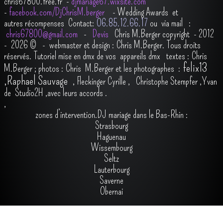
chris67800.free.fr -
djmariage67.wixsite.com
-
facebook.com/DjChrisM.berger
-
Wedding Awards et
autres récompenses
Contact:
O6.85.12.66.17
ou via mail :
chris67800@gmail.com
-
Devis
Chris M.Berger copyright - 2012
- 2026
© - webmaster et design : Chris M.Berger. Tous droits
réservés.
Tutoriel mise en dmx de vos appareils dmx
t
extes : Chris
felix13
M.Berger ; photos : Chris M.Berger et les photographes :
,
Raphael Sauvage
,
Fleckinger Cyrille
,
Christophe Stempfer
,
Yvan
de Studio2H
,avec leurs accords
.
,
zones d’intervention.DJ mariage dans le Bas-Rhin :
Strasbourg
Haguenau
Wissembourg
Seltz
Lauterbourg
Saverne
Obernai