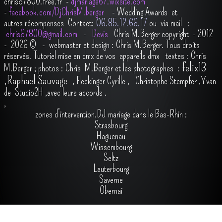
chris67800.free.fr -
djmariage67.wixsite.com
-
facebook.com/DjChrisM.berger
-
Wedding Awards et
autres récompenses
Contact:
O6.85.12.66.17
ou via mail :
chris67800@gmail.com
-
Devis
Chris M.Berger copyright - 2012
- 2026
© - webmaster et design : Chris M.Berger. Tous droits
réservés.
Tutoriel mise en dmx de vos appareils dmx
t
extes : Chris
felix13
M.Berger ; photos : Chris M.Berger et les photographes :
,
Raphael Sauvage
,
Fleckinger Cyrille
,
Christophe Stempfer
,
Yvan
de Studio2H
,avec leurs accords
.
,
zones d’intervention.DJ mariage dans le Bas-Rhin :
Strasbourg
Haguenau
Wissembourg
Seltz
Lauterbourg
Saverne
Obernai