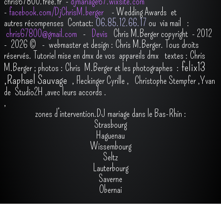
chris67800.free.fr -
djmariage67.wixsite.com
-
facebook.com/DjChrisM.berger
-
Wedding Awards et
autres récompenses
Contact:
O6.85.12.66.17
ou via mail :
chris67800@gmail.com
-
Devis
Chris M.Berger copyright - 2012
- 2026
© - webmaster et design : Chris M.Berger. Tous droits
réservés.
Tutoriel mise en dmx de vos appareils dmx
t
extes : Chris
felix13
M.Berger ; photos : Chris M.Berger et les photographes :
,
Raphael Sauvage
,
Fleckinger Cyrille
,
Christophe Stempfer
,
Yvan
de Studio2H
,avec leurs accords
.
,
zones d’intervention.DJ mariage dans le Bas-Rhin :
Strasbourg
Haguenau
Wissembourg
Seltz
Lauterbourg
Saverne
Obernai