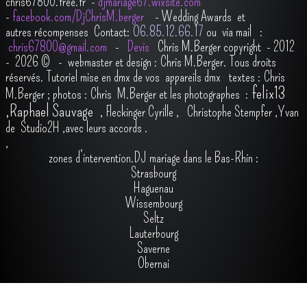
chris67800.free.fr -
djmariage67.wixsite.com
-
facebook.com/DjChrisM.berger
-
Wedding Awards et
autres récompenses
Contact:
O6.85.12.66.17
ou via mail :
chris67800@gmail.com
-
Devis
Chris M.Berger copyright - 2012
- 2026
© - webmaster et design : Chris M.Berger. Tous droits
réservés.
Tutoriel mise en dmx de vos appareils dmx
t
extes : Chris
felix13
M.Berger ; photos : Chris M.Berger et les photographes :
,
Raphael Sauvage
,
Fleckinger Cyrille
,
Christophe Stempfer
,
Yvan
de Studio2H
,avec leurs accords
.
,
zones d’intervention.DJ mariage dans le Bas-Rhin :
Strasbourg
Haguenau
Wissembourg
Seltz
Lauterbourg
Saverne
Obernai