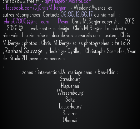
chris67800.free.fr -
djmariage67.wixsite.com
-
facebook.com/DjChrisM.berger
-
Wedding Awards et
autres récompenses
Contact:
O6.85.12.66.17
ou via mail :
chris67800@gmail.com
-
Devis
Chris M.Berger copyright - 2012
- 2026
© - webmaster et design : Chris M.Berger. Tous droits
réservés.
Tutoriel mise en dmx de vos appareils dmx
t
extes : Chris
felix13
M.Berger ; photos : Chris M.Berger et les photographes :
,
Raphael Sauvage
,
Fleckinger Cyrille
,
Christophe Stempfer
,
Yvan
de Studio2H
,avec leurs accords
.
,
zones d’intervention.DJ mariage dans le Bas-Rhin :
Strasbourg
Haguenau
Wissembourg
Seltz
Lauterbourg
Saverne
Obernai