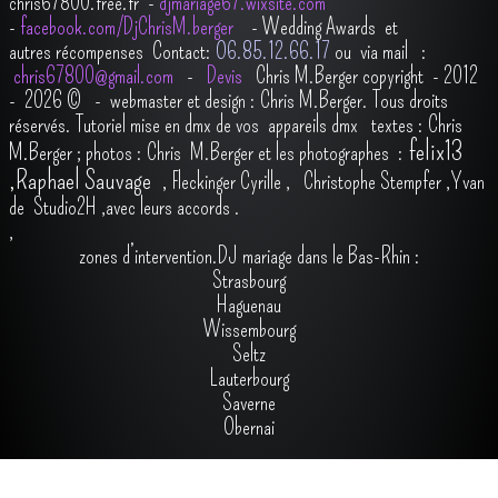
chris67800.free.fr -
djmariage67.wixsite.com
-
facebook.com/DjChrisM.berger
-
Wedding Awards et
autres récompenses
Contact:
O6.85.12.66.17
ou via mail :
chris67800@gmail.com
-
Devis
Chris M.Berger copyright - 2012
- 2026
© - webmaster et design : Chris M.Berger. Tous droits
réservés.
Tutoriel mise en dmx de vos appareils dmx
t
extes : Chris
felix13
M.Berger ; photos : Chris M.Berger et les photographes :
,
Raphael Sauvage
,
Fleckinger Cyrille
,
Christophe Stempfer
,
Yvan
de Studio2H
,avec leurs accords
.
,
zones d’intervention.DJ mariage dans le Bas-Rhin :
Strasbourg
Haguenau
Wissembourg
Seltz
Lauterbourg
Saverne
Obernai