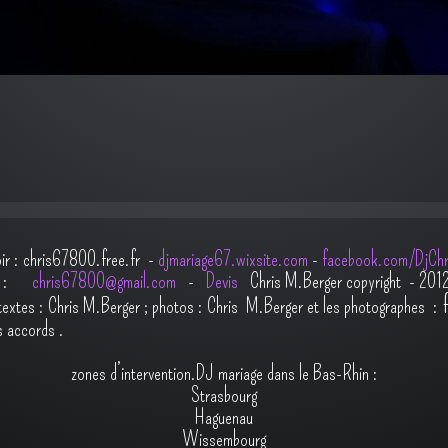
oir : chris67800.free.fr -
djmariage67.wixsite.com
-
facebook.com/DjChr
il :
chris67800@gmail.com
-
Devis
Chris M.Berger copyright - 201
t
extes : Chris M.Berger ; photos : Chris M.Berger et les photographes :
s accords
.
zones d’intervention.DJ mariage dans le Bas-Rhin :
Strasbourg
Haguenau
Wissembourg