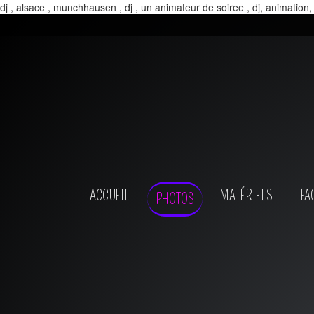
dj , alsace , munchhausen , dj , un animateur de soiree , dj, animation,
ACCUEIL
MATÉRIELS
FA
PHOTOS