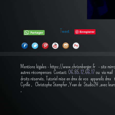
Tweet
Enregistrer
Partager
Mentions légales
-
https://www.chrismberger.fr
- site mirr
autres récompenses
Contact:
O6.85.12.66.17
ou via ma
droits réservés.
Tutoriel mise en dmx de vos appareils dmx
Cyrille
,
Christophe Stempfer
,
Yvan de Studio2H
,avec leur
,