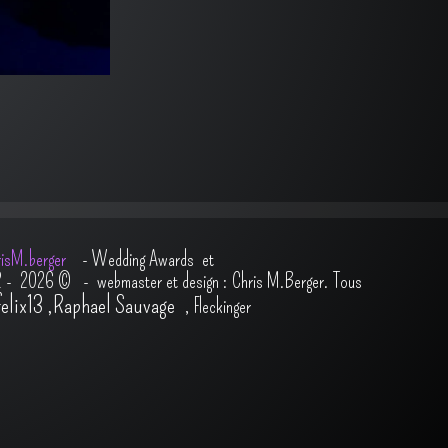
isM.berger
-
Wedding Awards et
2 - 2026
© - webmaster et design : Chris M.Berger. Tous
felix13
,
Raphael Sauvage
,
Fleckinger