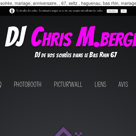
 soirée, mariage, anniversaire, , 67, seltz , haguenau, bas rhin, mariag
Ce site utilise des cookies. En continuant à naviguer sur ce site, vous acceptez notre utilisation des cookies.
Personnaliser
OK
DJ
Chris M.berg
DJ de vos soirées dans le Bas Rhin 67
Q
PHOTOBOOTH
PICTUR'WALL
LIENS
AVIS