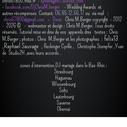
chris67800.free.fr -
djmariage67.wixsite.com
-
facebook.com/DjChrisM.berger
-
Wedding Awards et
autres récompenses
Contact:
O6.85.12.66.17
ou via mail :
chris67800@gmail.com
-
Devis
Chris M.Berger copyright - 2012
- 2026
© - webmaster et design : Chris M.Berger. Tous droits
réservés.
Tutoriel mise en dmx de vos appareils dmx
t
extes : Chris
felix13
M.Berger ; photos : Chris M.Berger et les photographes :
,
Raphael Sauvage
,
Fleckinger Cyrille
,
Christophe Stempfer
,
Yvan
de Studio2H
,avec leurs accords
.
,
zones d’intervention.DJ mariage dans le Bas-Rhin :
Strasbourg
Haguenau
Wissembourg
Seltz
Lauterbourg
Saverne
Obernai