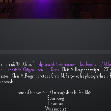
oir : chris67800.free.fr -
djmariage67.wixsite.com
-
facebook.com/DjChr
il :
chris67800@gmail.com
-
Devis
Chris M.Berger copyright - 201
t
extes : Chris M.Berger ; photos : Chris M.Berger et les photographes :
s accords
.
zones d’intervention.DJ mariage dans le Bas-Rhin :
Strasbourg
Haguenau
Wissembourg