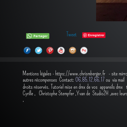
Tweet
Enregistrer
Partager
Mentions légales
-
https://www.chrismberger.fr
- site mirr
autres récompenses
Contact:
O6.85.12.66.17
ou via ma
droits réservés.
Tutoriel mise en dmx de vos appareils dmx
Cyrille
,
Christophe Stempfer
,
Yvan de Studio2H
,avec leur
,