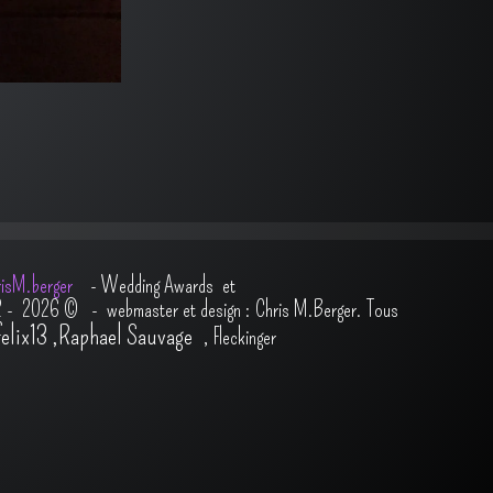
isM.berger
-
Wedding Awards et
2 - 2026
© - webmaster et design : Chris M.Berger. Tous
felix13
,
Raphael Sauvage
,
Fleckinger