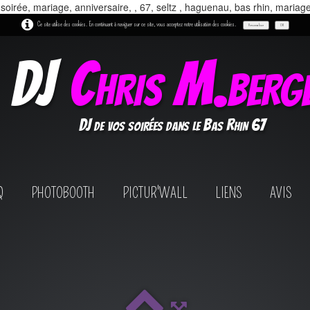
 soirée, mariage, anniversaire, , 67, seltz , haguenau, bas rhin, mariag
Ce site utilise des cookies. En continuant à naviguer sur ce site, vous acceptez notre utilisation des cookies.
Personnaliser
OK
DJ
Chris M.berg
DJ de vos soirées dans le Bas Rhin 67
Q
PHOTOBOOTH
PICTUR'WALL
LIENS
AVIS