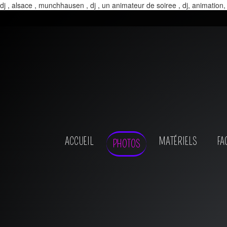
dj , alsace , munchhausen , dj , un animateur de soiree , dj, animation,
ACCUEIL
MATÉRIELS
FA
PHOTOS