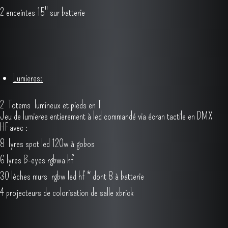
2 colonne
JBL Prx one
2 db 715dx + caisson 18"
2 enceintes active 8" Db tech
2 enceintes 15" sur batterie
Lumieres:
2 Totems lumineux et pieds en T
Jeu de lumieres entierement à led commandé via écran tactile en DMX
HF avec :
8 lyres spot led 120w à gobos
6 lyres B-eyes rgbwa hf