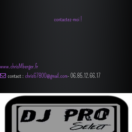
Si vous recherchez un DJ animateur professionnel et expérimenté dans le
Bas-Rhin, n'hésitez pas à me contacter pour discuter de vos besoins et de
vos attentes. Je serai ravi de travailler avec vous pour créer une soirée
inoubliable.
contactez-moi !
www.chrisMberger.fr
contact :
chris67800@gmail.com
-
06.85.12.66.17