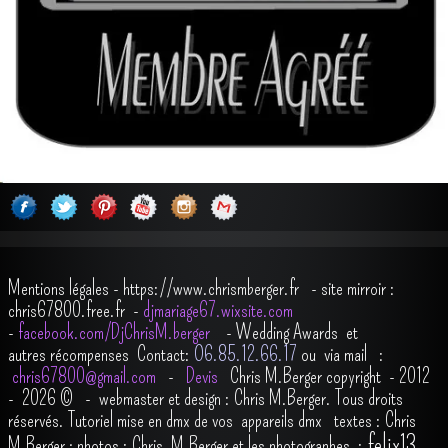
Mentions légales
-
https://www.chrismberger.fr
- site mirroir :
chris67800.free.fr -
djmariage67.wixsite.com
-
facebook.com/DjChrisM.berger
-
Wedding Awards et