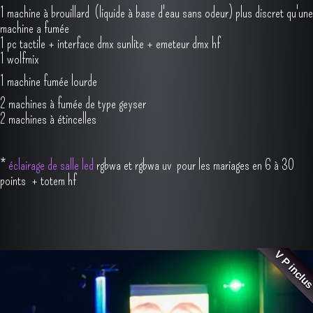
30 lèches murs rgbw led hf * dont 8 à batterie
4 projecteurs de colorisation de salle xbrick
1 machine à brouillard (liquide à base d'eau sans odeur) plus discret qu'une
machine a fumée
1 pc tactile + interface dmx sunlite + emeteur dmx hf
1 wolfmix
1 machine fumée lourde
2 machines à fumée de type geyser
2 machines à étincelles
*
éclairage de salle led
rgbwa et rgbwa uv pour les mariages en 6 à 30
points + totem hf