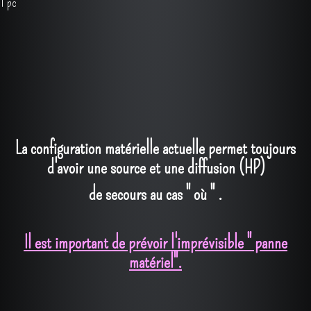
1 vidéoprojecteur haute luminosité écrans 2x2m
1 photobooth nikon - 1 picturwall + tablette
1 pc
La configuration matérielle actuelle permet toujours
d'avoir une source et une diffusion (HP)
de secours au cas " où " .