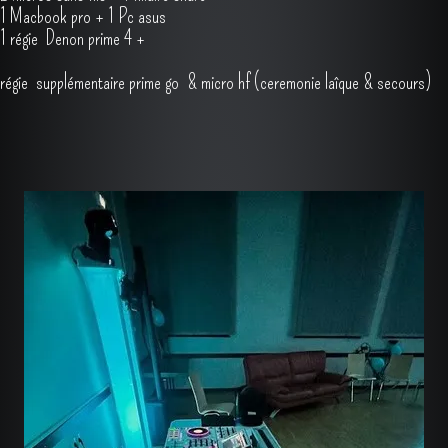
Régie :
2 micros sans fils + 1 fillaire shure
1
Macbook pro
+ 1 Pc asus
1 régie
Denon prime 4 +
régie supplémentaire prime go & micro hf (ceremonie laîque & secours)